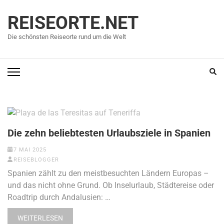
Zum
Inhalt
REISEORTE.NET
springen
Die schönsten Reiseorte rund um die Welt
(Enter
drücken)
Die zehn beliebtesten Urlaubsziele in Spanien
7 MAI 2025
REISEBLOGGER
Spanien zählt zu den meistbesuchten Ländern Europas –
und das nicht ohne Grund. Ob Inselurlaub, Städtereise oder
Roadtrip durch Andalusien: …
WEITERLESEN