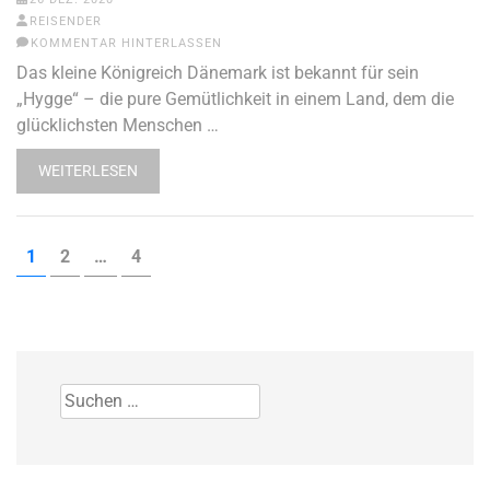
REISENDER
KOMMENTAR HINTERLASSEN
Das kleine Königreich Dänemark ist bekannt für sein
„Hygge“ – die pure Gemütlichkeit in einem Land, dem die
glücklichsten Menschen …
WEITERLESEN
Seitennummerierung
SEITE
SEITE
SEITE
1
2
…
4
der
Beiträge
Suchen
nach: